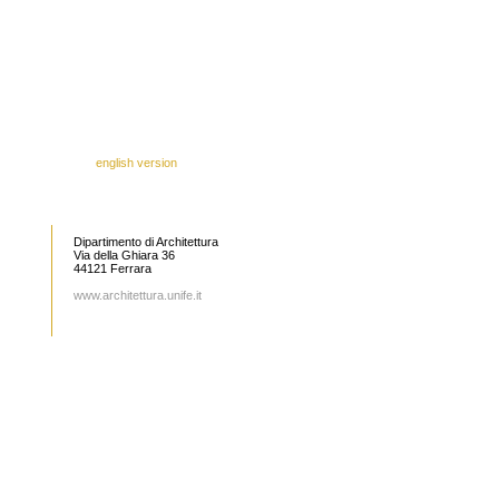
english version
Dipartimento di Architettura
Via della Ghiara 36
44121 Ferrara
www.architettura.unife.it