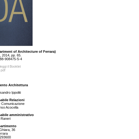
rtment of Architecture of Ferrara)
 2014, pp. 65.
88-908475-5-4
leggi il Booklet
 pdf
ento Architettura
sandro Ippoliti
abile Relazioni
e Comunicazione
onso Acocella
abile amministrativo
 Raneri
partimento
 Ghiara, 36
rrara
.293600