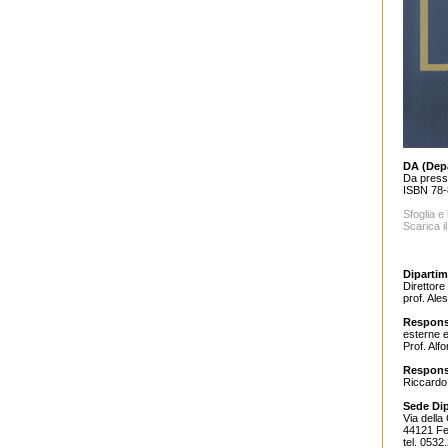
DA (Depa
Da press,
ISBN 78-
Sfoglia e 
Scarica il
Dipartim
Direttore
prof. Ales
Respons
esterne 
Prof. Alf
Respons
Riccardo
Sede Di
Via della
44121 Fe
tel. 0532