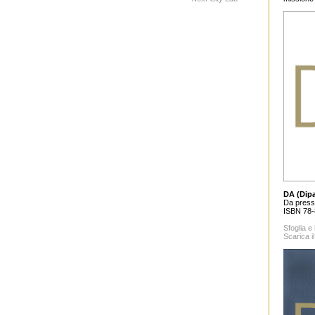
DA (Dipa
Da press,
ISBN 78-
Sfoglia e 
Scarica il