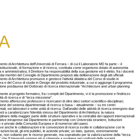
A
mento di Architettura dell'Università di Ferrara – di cui il Laboratorio MD fa parte – è
 istituzionale, di formazione e di ricerca, costituita come organismo dotato di autonomia
a e amministrativa; il Direttore ha responsabilità della sua gestione ed è eletto, fra i docenti
dai membri del Consiglio di Dipartimento preposti alla deliberazione degli atti ufficiali.
imento di Architettura promuove e gestisce l’attività didattica del Corso di studio in
ura e del Corso di studio in Design del prodotto industriale, a cui si aggiunge il programma
ione postlaurea del Dottorato di ricerca internazionale “Architecture and urban planning
mente al progetto formativo, fra i compiti del Dipartimento, vi è la promozione e l’indirizzo
vità di ricerca e di “terza misssione”.
mento afferiscono professori e ricercatori di oltre dieci settori scientifico-disciplinari;
azione del sistema dipartimentale di ricerca si basa – attualmente – su tre centri
tali, sei laboratori e sette unità di ricerca. Dall’analisi delle attività di ricerca emergono due
sti a caratterizzare l’identità stessa del Dipartimento di Architettura: la natura
plinare della maggior parte delle strutture operative e la centralità dei rapporti internazionali
ziative intraprese dal Dipartimento in partnership con Università straniere, Istituzioni
 e private della Comunità Europea e di numerosi altri paesi.
tive anche le collaborazioni e le convenzioni di ricerca svolte in collaborazione con le
azioni locali, gli enti pubblici, le aziende private; un dato, questo, estremamente
e, non soltanto per le risorse generate, ma soprattutto per la valorizzazione della “terza
 che l’Università sempre più è chiamata a svolgere nei confronti della società.