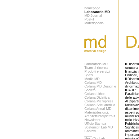
homepage
Laboratorio MD
MD Journal
Post-it
Materiopedia
D
Laboratorio MD
Il Diparti
Team di ricerca
struttura
Prodotti e servizi
finanziari
Spazi
Ordinari, 
Media MD
Il Dipart
Collana MD
Architett
Collana MD Design e
di formaz
Società
IDAUP”.
Collana Lithos
Parallela
Collana Didattica
delle atti
Collana Micropress
Al Diparti
Collana Stile laterizio
l’articol
Collana Annali MD
dipartimen
Materialdesign.it
aspetti po
Architetturadipietra.it
multidisci
Newsletter
nelle ini
Ufficio Stampa
Pubbliche
Sostenitori Lab MD
Significa
Contatti
amministr
____
important
Next City Lab
missione”