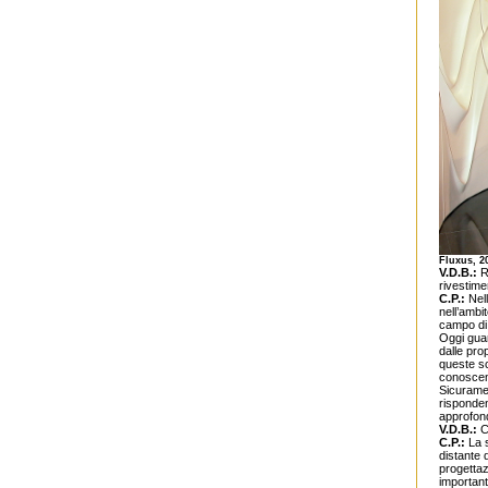
Fluxus, 2
V.D.B.:
Ri
rivestime
C.P.:
Nell
nell’ambi
campo di 
Oggi guar
dalle pro
queste sc
conoscenz
Sicurament
risponden
approfond
V.D.B.:
Co
C.P.:
La s
distante d
progettaz
important