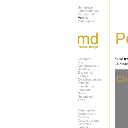
Homepage
Laboratorio MD
MD Journal
Post-it
Materiopedia
P
Categorie
Sulle tr
Arte
16 Nove
Comunicazione
Didattica
Ergonomia
Essays
Exhibition design
Immagini
In evidenza
Interviste
News
Recensioni
XfafX
Materiopedia
Calcestruzzo
Carbonio
Carta e cartone
Ceramica
Laterizio