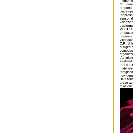
momento h
“struttur
proporre 
piace ripe
l’espressi
sensorial
valenze t
trasforma
V.D.B.:
Co
progettaz
presente 
vicendev
C.P.:
Si t
di digita
composta 
organizza
L’artigia
studiando
tra i due
materiale
l’artigia
how gener
Deutscher
prese avv
relazione