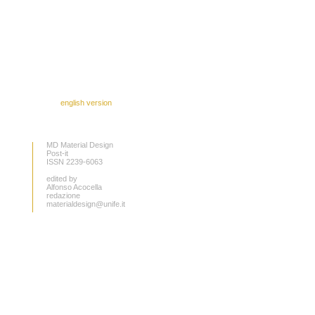
english version
MD Material Design
Post-it
ISSN 2239-6063
edited by
Alfonso Acocella
redazione
materialdesign@unife.it