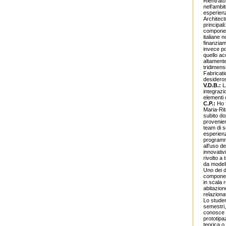
Rientrato
nell’ambi
esperienz
Architect
principal
component
italiane 
finanziam
invece po
quello ac
altamente
tridimens
Fabricati
desideros
V.D.B.:
L
integrazi
elementi c
C.P.:
Ho f
Maria-Rita
subito do
provenien
team di s
esperienz
programm
all’uso d
innovativ
rivolto a
da modelli
Uno dei d
component
in scala 
abitazion
relaziona
Lo studen
semestri,
conosce m
prototipa
teorica o 