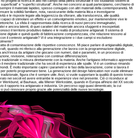
o progetti di ricerca in atto nel campo della pietra strutturale e sto studiando sistemi di
e superficiali” e “superfici strutturali”. Anche nei concorsi ai quali partecipiamo, cerchiamo di
sempre il materiale lapideo, spesso coniugato con altri materiali della contemporaneità. Mi
nsare la solidità familiare, nota, rassicurante della materia litica e investigarne
vità e le risposte legate alla leggerezza da sfiorare, alla translucenza, alle qualità
i capaci di stimolare un effetto e un coinvolgimento emotivo, pur mantenendone vive le
ettoniche. La sfida è rappresentata dalla ricerca di nuovi percorsi immaginativi,
tivi e ancora latenti, di quei caratteri del materiale ancora sfuggenti e insospettati.
nosci il territorio produttivo italiano e le realtà di produzione artigianali. Il sistema di
ione digitale e quindi quello di fabbricazione computerizzata, che relazione tessono al
con il contesto artigianale? Vi è una integrazione o i due campi si escludono
olmente?
ratta di contaminazione delle rispettive conoscenze. Mi piace parlare di artigianalità digitale,
l craft, quando mi riferisco alla generazione che lavora con la programmazione digitale,
anch’essa da artigiani che giocano con numeri, dati e parametri, in un processo di
zione, revisione, reiterazione con continue differenziazioni.
no tradizionale si misura direttamente con la materia. Anche l’artigiano informatico apprende
 il mestiere tradizionale che ha secoli di esperienza alle spalle. Vi è un continuo rimando
 mondi. È molto importante capire i parametri e le fasi della lavorazione, come si lavora il
 per poterlo programmare bene. La generazione del design fabrication non vuole eliminare
no tradizionale, figura che è sempre utile. Anzi, si vuole supportare la qualità di questo know-
ato nei secoli ed avere entrambe le esperienze vive nel presente. Ciò ci riconduce al
 Werkbund, al Bauhaus, alla Wiener Werkstätte, quando in Europa all’inizio del XX secolo
io il rapporto tra artigianato e industria. Un percorso oggi quasi dimenticato, la cui
 si può rinnovare proprio grazie alle potenzialità delle nuove tecnologie.