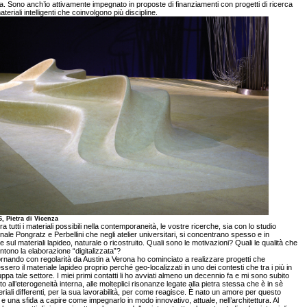
a. Sono anch’io attivamente impegnato in proposte di finanziamenti con progetti di ricerca
ateriali intelligenti che coinvolgono più discipline.
6, Pietra di Vicenza
ra tutti i materiali possibili nella contemporaneità, le vostre ricerche, sia con lo studio
nale Pongratz e Perbellini che negli atelier universitari, si concentrano spesso e in
re sul materiali lapideo, naturale o ricostruito. Quali sono le motivazioni? Quali le qualità che
tono la elaborazione “digitalizzata”?
rnando con regolarità da Austin a Verona ho cominciato a realizzare progetti che
ssero il materiale lapideo proprio perché geo-localizzati in uno dei contesti che tra i più in
luppa tale settore. I miei primi contatti li ho avviati almeno un decennio fa e mi sono subito
to all’eterogeneità interna, alle molteplici risonanze legate alla pietra stessa che è in sè
eriali differenti, per la sua lavorabilità, per come reagisce. È nato un amore per questo
 e una sfida a capire come impegnarlo in modo innovativo, attuale, nell’architettura. Al