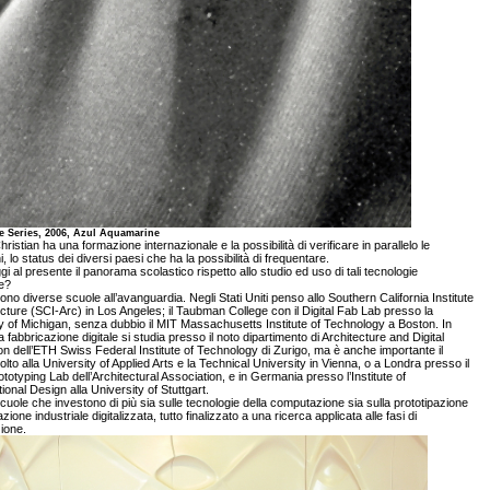
 Series, 2006, Azul Aquamarine
ristian ha una formazione internazionale e la possibilità di verificare in parallelo le
, lo status dei diversi paesi che ha la possibilità di frequentare.
i al presente il panorama scolastico rispetto allo studio ed uso di tali tecnologie
e?
ono diverse scuole all’avanguardia. Negli Stati Uniti penso allo Southern California Institute
ecture (SCI-Arc) in Los Angeles; il Taubman College con il Digital Fab Lab presso la
y of Michigan, senza dubbio il MIT Massachusetts Institute of Technology a Boston. In
a fabbricazione digitale si studia presso il noto dipartimento di Architecture and Digital
on dell’ETH Swiss Federal Institute of Technology di Zurigo, ma è anche importante il
olto alla University of Applied Arts e la Technical University in Vienna, o a Londra presso il
rototyping Lab dell’Architectural Association, e in Germania presso l’Institute of
onal Design alla University of Stuttgart.
cuole che investono di più sia sulle tecnologie della computazione sia sulla prototipazione
zione industriale digitalizzata, tutto finalizzato a una ricerca applicata alle fasi di
ione.