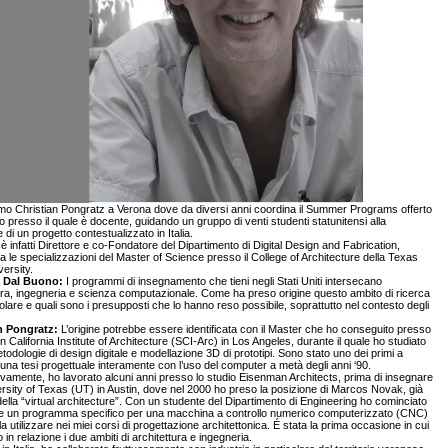
mo Christian Pongratz a Verona dove da diversi anni coordina il Summer Programs offerto
tuto presso il quale è docente, guidando un gruppo di venti studenti statunitensi alla
 di un progetto contestualizzato in Italia.
 è infatti Direttore e co-Fondatore del Dipartimento di Digital Design and Fabrication,
tra le specializzazioni del Master of Science presso il College of Architecture della Texas
ersity.
a Dal Buono:
I programmi di insegnamento che tieni negli Stati Uniti intersecano
ura, ingegneria e scienza computazionale. Come ha preso origine questo ambito di ricerca
olare e quali sono i presupposti che lo hanno reso possibile, soprattutto nel contesto degli
n Pongratz:
L’origine potrebbe essere identificata con il Master che ho conseguito presso
rn California Institute of Architecture (SCI-Arc) in Los Angeles, durante il quale ho studiato
odologie di design digitale e modellazione 3D di prototipi. Sono stato uno dei primi a
una tesi progettuale interamente con l’uso del computer a metà degli anni ‘90.
amente, ho lavorato alcuni anni presso lo studio Eisenman Architects, prima di insegnare
ersity of Texas (UT) in Austin, dove nel 2000 ho preso la posizione di Marcos Novak, già
della “virtual architecture”. Con un studente del Dipartimento di Engineering ho cominciato
re un programma specifico per una macchina a controllo numerico computerizzato (CNC)
la utilizzare nei miei corsi di progettazione architettonica. É stata la prima occasione in cui
in relazione i due ambiti di architettura e ingegneria.