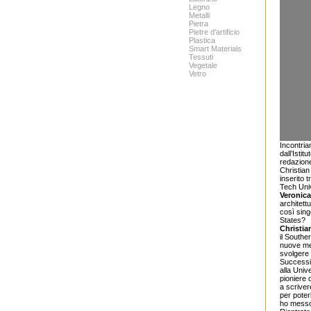
Legno
Metalli
Pietra
Pietre d'artificio
Plastica
Smart Materials
Tessuti
Vegetale
Vetro
Incontria
dall’Isti
redazione
Christian
inserito 
Tech Univ
Veronic
architett
così sing
States?
Christia
il Southe
nuove met
svolgere 
Successiv
alla Univ
pioniere 
a scrive
per poter
ho messo 