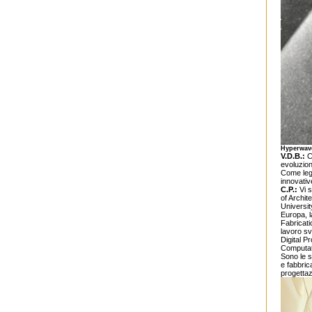
Hyperwave
V.D.B.:
Ch
evoluzioni
Come legg
innovativ
C.P.:
Vi s
of Archit
Universit
Europa, l
Fabricati
lavoro sv
Digital P
Computati
Sono le s
e fabbrica
progettaz