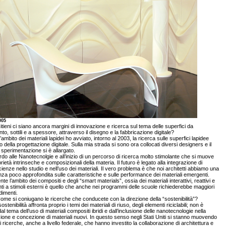
005
tieni ci siano ancora margini di innovazione e ricerca sul tema delle superfici da
nto, sottili e a spessore, attraverso il disegno e la fabbricazione digitale?
’ambito dei materiali lapidei ho avviato, intorno al 2003, la ricerca sulle superfici lapidee
to della progettazione digitale. Sulla mia strada si sono ora collocati diversi designers e il
sperimentazione si è allargato.
do alle Nanotecnolgie e all’inizio di un percorso di ricerca molto stimolante che si muove
prietà intrinseche e composizionali della materia. Il futuro è legato alla integrazione di
ienze nello studio e nell’uso dei materiali. Il vero problema è che noi architetti abbiamo una
a poco approfondita sulle caratteristiche e sulle performance dei materiali emergenti.
e l’ambito dei compositi e degli “smart materials”, ossia dei materiali interattivi, reattivi e
ti a stimoli esterni è quello che anche nei programmi delle scuole richiederebbe maggiori
imenti.
me si coniugano le ricerche che conducete con la direzione della “sostenibilità”?
ostenibilità affronta proprio i temi dei materiali di riuso, degli elementi riciclabili; non è
al tema dell’uso di materiali compositi ibridi e dall’inclusione delle nanotecnologie nella
ione e concezione di materiali nuovi. In questo senso negli Stati Uniti si stanno muovendo
i ricerche, anche a livello federale, che hanno investito la collaborazione di architettura e