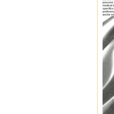
possono s
medical d
specifico 
preferenz
anche mat