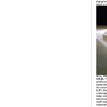
ingegneri
legati a m
HI-lo, 200
V.D.B.:
T
professio
particola
ne consen
C.P.:
Rito
coinvolge
Italia svi
interessa
molti mat
materiale