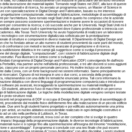
 in Italia, ho collaborato fruttuosamente con industrie in particolare del territorio veronese
to della lavorazione dei materiali lapidei. Tornando negli States nel 2007, alla luce di queste
e professionali e di ricerca, ho avviato un programma nuovo, un Master of Science in
ure con specializzazione in Digital Design and Fabrication, basato su tre interessi
i: progettazione computazionale, materiali e fabbricazione, metodologie di assemblaggio di
i per l’architettura. Sono tornato negli Stati Uniti in quanto ho compreso che le aziende
non sempre possono sostenere sperimentazioni e insieme avere le occasioni di ricevere
enti per consentire la ricerca; e ciò succede anche per le Università. Negli Stati Uniti mi è
ssibile attuare nuovi studi e sperimentazioni dove il piano professionale si intreccia con
cademico. Alla Texas Tech University ho avuto l’opportunità di realizzare un laboratorio
 tecnologico con strumentazione digitalizzata sofisticata per la prototipazione
ionale di strutture e componenti in diversi materiali. Il Dipartimento di Digital Design and
on che ho fondato attrae un alto numero di studenti provenienti da varie parti del mondo,
i di confrontarsi con metodi e tecniche avanzate di progettazione e di ricerca.
a suddivisione didattica in tre campi già suggerisce come si svolga il processo di
one del design digitale, “computazionale”, con i sistemi di fabbricazione digitale degli
ostruttivi. Puoi illustrarci in sintesi come si sviluppa?
ondato il programma di Digital Design and Fabrication (DDF) coinvolgendo fin dall’inizio
 Perbellini, mia partner anche nell’attività professionale, e tre altri docenti si sono aggiunti
po, ciascuno con un proprio personale percorso. Ho inoltre incluso un docente
te dalla Corea, con un forte background nei sistemi informatici. Siamo principalmente un
ei ricercatori. Ognuno di noi insegna in uno o due corsi, a seconda della propria
a, relazionandosi con una delle tre tematiche enunciate prima. Tali corsi informano la
azione didattica con diversi linguaggi di programmazione computerizzata e introducono
ei software più avanzati, incoraggiando la sperimentazione su materiali intelligenti e
i. Gli studenti, attraverso l’uso di macchine specializzate, sono coinvolti in un percorso
 tipi di fabbricazione digitale. Le logiche della modellazione digitale vengono sempre testate
 e proto-strutture reali.
ocenti nel programma di DDF si occupa di Design Build, in particolare di assemblaggio di
i, procedendo dal modello fisico dell’elemento fino alla realizzazione di un piccolo edificio
reale. Due anni fa gli studenti hanno progettato e poi edificato autonomamente una prima
e per artisti, un nucleo abitativo ecosostenibile realizzato in ogni dettaglio costruttivo e
to ad un sito nella periferia di Lubbock, in Texas.
te, attraverso progetti costruiti, trova così un iter completo che si svolge in quattro
 impara i linguaggi della programmazione digitale, le diverse tecnologie di fabbricazione,
ateriali nuovi e si spinge fino alla sperimentazione all’insegna del trinomio “modellazione,
zione e assemblaggio”. Il programma si conclude con una tesi finale che può essere
pratica. Attuando una strategia di “cross-fertilization” con altre discipline, i nostri studenti