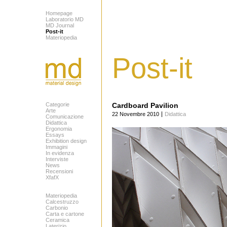
Homepage
Laboratorio MD
MD Journal
Post-it
Materiopedia
Post-it
Categorie
Cardboard Pavilion
Arte
22 Novembre 2010
Didattica
Comunicazione
Didattica
Ergonomia
Essays
Exhibition design
Immagini
In evidenza
Interviste
News
Recensioni
XfafX
Materiopedia
Calcestruzzo
Carbonio
Carta e cartone
Ceramica
Laterizio