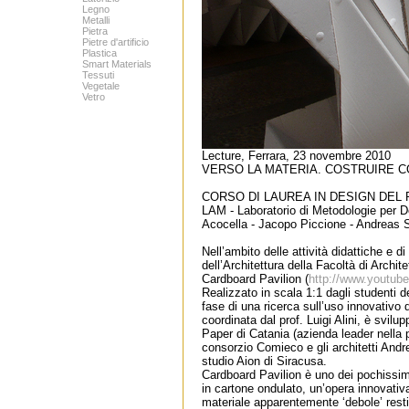
Legno
Metalli
Pietra
Pietre d'artificio
Plastica
Smart Materials
Tessuti
Vegetale
Vetro
Lecture, Ferrara, 23 novembre 2010
VERSO LA MATERIA. COSTRUIRE C
CORSO DI LAUREA IN DESIGN DEL 
LAM - Laboratorio di Metodologie per De
Acocella - Jacopo Piccione - Andreas S
Nell’ambito delle attività didattiche e d
dell’Architettura della Facoltà di Archit
Cardboard Pavilion (
http://www.youtu
Realizzato in scala 1:1 dagli studenti d
fase di una ricerca sull’uso innovativo d
coordinata dal prof. Luigi Alini, è svilu
Paper di Catania (azienda leader nella p
consorzio Comieco e gli architetti And
studio Aion di Siracusa.
Cardboard Pavilion è uno dei pochissimi
in cartone ondulato, un’opera innovativa
materiale apparentemente ‘debole’ rest