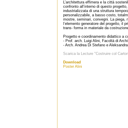
L’architettura effimera e la città sosten
confronto all’interno di questo progetto,
industrializzata di una struttura tempora
personalizzabile, a basso costo, totalme
mostre, seminari, convegni. La piega, n
l’elemento generatore del progetto, il pr
trans- forma in materiale da costruzion
Progetto e coordinamento didattico a cu
- Prof. arch. Luigi Alini, Facoltà di Arch
- Arch. Andrea Di Stefano e Aleksandr
Scarica la Lecture "Costruire col Carto
Download
Poster Alini