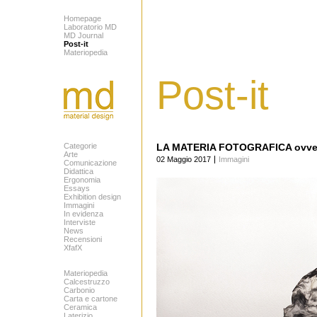
Homepage
Laboratorio MD
MD Journal
Post-it
Materiopedia
Post-it
Categorie
LA MATERIA FOTOGRAFICA ovvero 
Arte
02 Maggio 2017
Immagini
Comunicazione
Didattica
Ergonomia
Essays
Exhibition design
Immagini
In evidenza
Interviste
News
Recensioni
XfafX
Materiopedia
Calcestruzzo
Carbonio
Carta e cartone
Ceramica
Laterizio