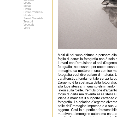
Legno
Metalli
Pietra
Pietre d'artificio
Plastica
Smart Materials
Tessuti
Vegetale
Vetro
Molti di noi sono abituati a pensare al
foglio di carta: la fotografia non è solo
I lavori con l'emulsione ai sali d'argent
fotografia, necessario per capire cosa 
immagine da mettere in una cornice ma 
fotografia vuol dire parlare di materia. 
caratteristica fondamentale senza la qu
L’argento è la sostanza della fotografia
alla luce stessa, in quanto eliminando l
lavori sulla ‘pelle', l'emulsione d’argen
foglio di carta ma diventa essa stessa 
Viene a mancare il supporto cartaceo c
fotografia. La gelatina d’argento diven
pelle dell’immagine impressa e a sua 
oggetto. Così la superficie fotosensibil
ma diventa immagine autonoma essa ste