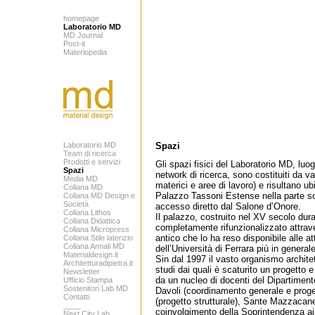
homepage
Laboratorio MD
MD Journal
Post-it
Materiopedia
Laboratorio MD
Spazi
Team di ricerca
Prodotti e servizi
Gli spazi fisici del Laboratorio MD, luo
Spazi
network di ricerca, sono costituiti da va
Media MD
materici e aree di lavoro) e risultano ub
Collana MD
Palazzo Tassoni Estense nella parte so
Collana MD Design e
Società
accesso diretto dal Salone d’Onore.
Collana Lithos
Il palazzo, costruito nel XV secolo dura
Collana Didattica
completamente rifunzionalizzato attraver
Collana Micropress
antico che lo ha reso disponibile alle at
Collana Stile laterizio
Collana Annali MD
dell’Università di Ferrara più in generale
Materialdesign.it
Sin dal 1997 il vasto organismo architet
Architetturadipietra.it
studi dai quali è scaturito un progetto e
Newsletter
da un nucleo di docenti del Dipartiment
Ufficio Stampa
Sostenitori Lab MD
Davoli (coordinamento generale e proget
Contatti
(progetto strutturale), Sante Mazzacane 
____
coinvolgimento della Soprintendenza ai 
Next City Lab