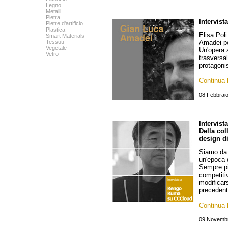
Legno
Metalli
Pietra
Intervis
Pietre d'artificio
Plastica
Elisa Poli
Smart Materials
Tessuti
Amadei per
Vegetale
Un'opera 
Vetro
trasversa
protagoni
Continua l
08 Febbrai
Intervis
Della col
design di
Siamo da 
un'epoca 
Sempre pi
competiti
modificar
precedent
Continua l
09 Novemb