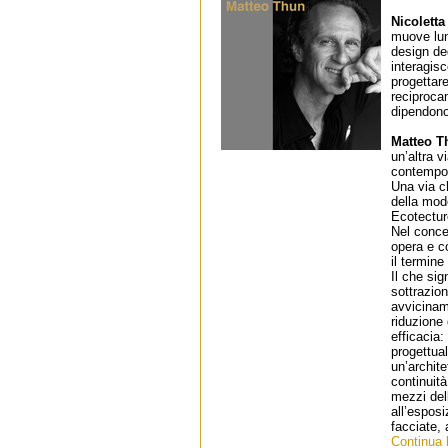
Nicolett
muove lung
design de
interagisc
progettar
reciproca
dipendono 
Matteo T
un’altra v
contempor
Una via ch
della mode
Ecotectur
Nel conce
opera e c
il termine
Il che sig
sottrazio
avvicinam
riduzione
efficacia:
progettual
un’archit
continuità
mezzi dell
all’esposi
facciate, 
Continua l