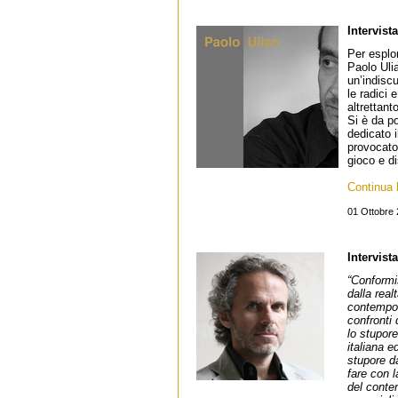
Intervist
Per esplor
Paolo Ulia
un’indiscu
le radici 
altrettant
Si è da p
dedicato 
provocator
gioco e di
Continua l
01 Ottobre
Intervis
“Conformi
dalla real
contempor
confronti 
lo stupore
italiana e
stupore da
fare con l
del conte