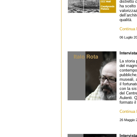
distretto
ha scelto 
valorizzaz
dell’arch
qualità.
Continua l
06 Luglio 2
Intervista
La storia 
del magma
contempor
pubbliche,
museali, a
il fortuna
con la si
del Centr
Aulenti. 
formato i
Continua l
26 Maggio 
Intervist