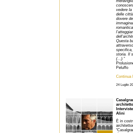
meravigli
conoscenz
vedere la 
delle città
dovere del
immaginar
romantica
l’atteggia
dell’arch
Questa ba
attraverso
specifica,
storia. Il
(…).”
Prolusion
Peluffo
Continua l
24 Luglio 2
Casalgra
architett
Intervis
Alini
È in cost
architett
“Casalgra