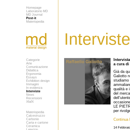
Homepage
Laboratorio MD
MD Journal
Post-it
Materiopedia
Intervist
Intervist
Categorie
Arte
a cura d
Comunicazione
Didattica
Già da qu
Ergonomia
Galiotto n
Essays
studiamo l
Exhibition design
Immagini
ammaliare
In evidenza
qualità e
Interviste
del merca
News
dell’uten
Recensioni
XfafX
occasione
LE PIET
per rivolg
Materiopedia
Calcestruzzo
Carbonio
Continua l
Carta e cartone
Ceramica
14 Febbrai
Laterizio